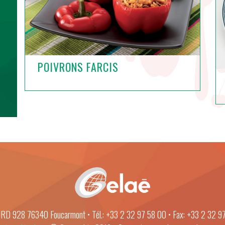
POIVRONS FARCIS
: RD 928 76340 Foucarmont • Tél.: +33 2 32 97 58 00 • Fax: +33 2 32 9