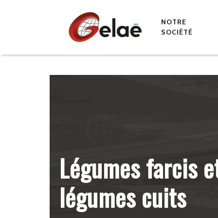
count=8
NOTRE
SOCIÉTÉ
Légumes farcis e
légumes cuits