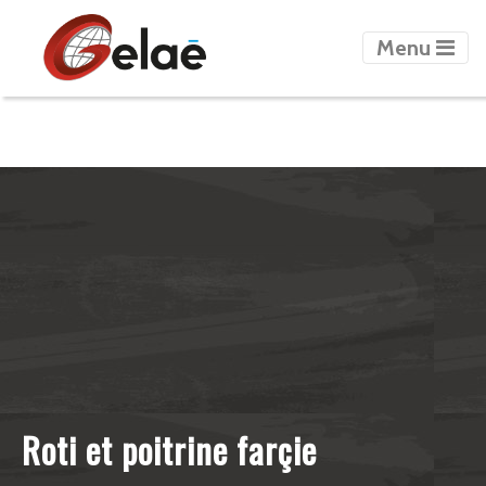
count=2
Menu
Roti et poitrine farçie