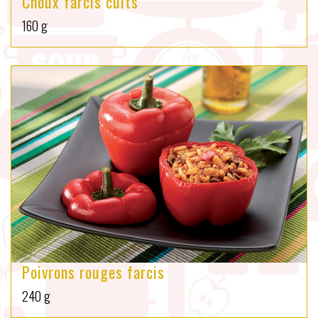
Choux farcis cuits
160 g
Poivrons rouges farcis
240 g