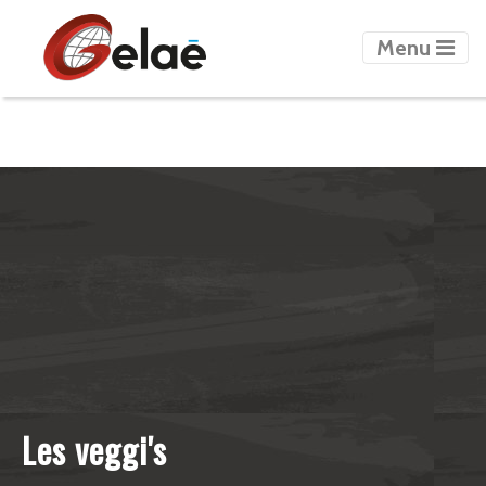
count=8
Menu
Les veggi's