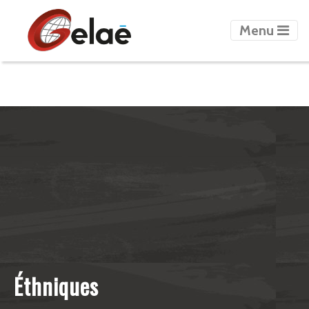
count=5
Menu
Éthniques